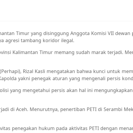
imantan Timur yang disinggung Anggota Komisi VII dewan p
a agresi tambang koridor ilegal.
vinsi Kalimantan Timur memang sudah marak terjadi. Mere
erhapi), Rizal Kasli mengatakan bahwa kunci untuk memu
Kapolda yakni penegak aturan yang mengenali persis kondi
olisi yang mengetahui persis akan hal ini mengungkapkan 
di di Aceh. Menurutnya, penertiban PETI di Serambi Mekah
tivitas penegakan hukum pada aktivitas PETI dengan mena