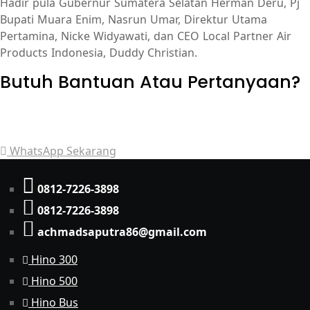
Hadir pula Gubernur Sumatera Selatan Herman Deru, Pj
Bupati Muara Enim, Nasrun Umar, Direktur Utama
Pertamina, Nicke Widyawati, dan CEO Local Partner Air
Products Indonesia, Duddy Christian.
Butuh Bantuan Atau Pertanyaan?
Achmad Hino siap membantu Anda dengan memberikan
pelayanan dan penawaran terbaik.
WhatsApp Sekarang
0812-7226-3898
0812-7226-3898
achmadsaputra86@gmail.com
Hino 300
Hino 500
Hino Bus