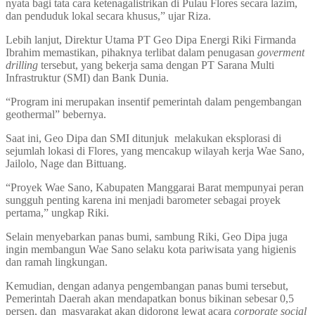
nyata bagi tata cara ketenagalistrikan di Pulau Flores secara lazim,
dan penduduk lokal secara khusus,” ujar Riza.
Lebih lanjut, Direktur Utama PT Geo Dipa Energi Riki Firmanda
Ibrahim memastikan, pihaknya terlibat dalam penugasan
goverment
drilling
tersebut, yang bekerja sama dengan PT Sarana Multi
Infrastruktur (SMI) dan Bank Dunia.
“Program ini merupakan insentif pemerintah dalam pengembangan
geothermal” bebernya.
Saat ini, Geo Dipa dan SMI ditunjuk melakukan eksplorasi di
sejumlah lokasi di Flores, yang mencakup wilayah kerja Wae Sano,
Jailolo, Nage dan Bittuang.
“Proyek Wae Sano, Kabupaten Manggarai Barat mempunyai peran
sungguh penting karena ini menjadi barometer sebagai proyek
pertama,” ungkap Riki.
Selain menyebarkan panas bumi, sambung Riki, Geo Dipa juga
ingin membangun Wae Sano selaku kota pariwisata yang higienis
dan ramah lingkungan.
Kemudian, dengan adanya pengembangan panas bumi tersebut,
Pemerintah Daerah akan mendapatkan bonus bikinan sebesar 0,5
persen, dan masyarakat akan didorong lewat acara
corporate social