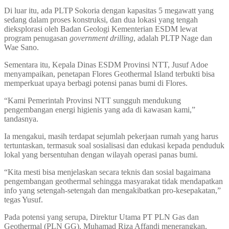
Di luar itu, ada PLTP Sokoria dengan kapasitas 5 megawatt yang
sedang dalam proses konstruksi, dan dua lokasi yang tengah
dieksplorasi oleh Badan Geologi Kementerian ESDM lewat
program penugasan
government drilling
, adalah PLTP Nage dan
Wae Sano.
Sementara itu, Kepala Dinas ESDM Provinsi NTT, Jusuf Adoe
menyampaikan, penetapan Flores Geothermal Island terbukti bisa
memperkuat upaya berbagi potensi panas bumi di Flores.
“Kami Pemerintah Provinsi NTT sungguh mendukung
pengembangan energi higienis yang ada di kawasan kami,”
tandasnya.
Ia mengakui, masih terdapat sejumlah pekerjaan rumah yang harus
tertuntaskan, termasuk soal sosialisasi dan edukasi kepada penduduk
lokal yang bersentuhan dengan wilayah operasi panas bumi.
“Kita mesti bisa menjelaskan secara teknis dan sosial bagaimana
pengembangan geothermal sehingga masyarakat tidak mendapatkan
info yang setengah-setengah dan mengakibatkan pro-kesepakatan,”
tegas Yusuf.
Pada potensi yang serupa, Direktur Utama PT PLN Gas dan
Geothermal (PLN GG), Muhamad Riza Affandi menerangkan,