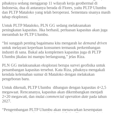
pihaknya sedang menggarap 11 wilayah kerja geothermal di
Indonesia, dua di antaranya berada di Flores, yaitu PLTP Ulumbu
dan PLTP Mataloko yang telah beroperasi. Sementara sisanya masih
tahap eksplorasi.
Untuk PLTP Mataloko, PLN GG sedang melaksanakan
peningkatan kapasitas. Jika berhasil, perluasan kapasitas akan juga
merambah ke PLTP Ulumbu.
“Ini sungguh penting bagaimana kita mengarah ke
demand driven
untuk melayani keperluan konsumen termasuk perkembangan
industri di sana. Bakal ada komplemen kapasitas juga di PLTP
Ulumbu jikalau ini mampu berlangsung,” jelas Riza.
PLN GG melaksanakan eksplorasi berupa survei geofisika untuk
penambangan kapasitas tersebut. Kata Riza, pihaknya mengakali
kendala kelemahan sumur di Mataloko dengan melakukan
pengeboran baru.
Untuk dikenali, PLTP Ulumbu dibangun dengan kapasitas 4×2,5
megawaat. Rencananya, kapasitas akan dikembangkan menjadi
2×20 megawatt, dan mulai
commercial operation date
pada tahun
2027.
“Pengembangan PLTP Ulumbu akan menawarkan kesempatan