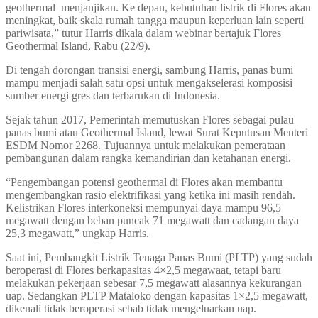
geothermal menjanjikan. Ke depan, kebutuhan listrik di Flores akan
meningkat, baik skala rumah tangga maupun keperluan lain seperti
pariwisata,” tutur Harris dikala dalam webinar bertajuk Flores
Geothermal Island, Rabu (22/9).
Di tengah dorongan transisi energi, sambung Harris, panas bumi
mampu menjadi salah satu opsi untuk mengakselerasi komposisi
sumber energi gres dan terbarukan di Indonesia.
Sejak tahun 2017, Pemerintah memutuskan Flores sebagai pulau
panas bumi atau Geothermal Island, lewat Surat Keputusan Menteri
ESDM Nomor 2268. Tujuannya untuk melakukan pemerataan
pembangunan dalam rangka kemandirian dan ketahanan energi.
“Pengembangan potensi geothermal di Flores akan membantu
mengembangkan rasio elektrifikasi yang ketika ini masih rendah.
Kelistrikan Flores interkoneksi mempunyai daya mampu 96,5
megawatt dengan beban puncak 71 megawatt dan cadangan daya
25,3 megawatt,” ungkap Harris.
Saat ini, Pembangkit Listrik Tenaga Panas Bumi (PLTP) yang sudah
beroperasi di Flores berkapasitas 4×2,5 megawaat, tetapi baru
melakukan pekerjaan sebesar 7,5 megawatt alasannya kekurangan
uap. Sedangkan PLTP Mataloko dengan kapasitas 1×2,5 megawatt,
dikenali tidak beroperasi sebab tidak mengeluarkan uap.