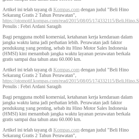
Artikel ini telah tayang di
Kompas.com
dengan judul "Beli Hino
Sekarang Gratis 2 Tahun Perawatan",
https://otomotif.kompas.com/read/2015/08/05/174332115/Beli.Hino.
Penulis : Febri Ardani Saragih
Bagi pengguna mobil komersial, ketahanan kerja kendaraan dalam
jangka waktu lama jadi perhatian lebih. Perawatan jadi faktor
pendukung yang penting, sebab itu Hino Motor Sales Indonesia
(HMSI) kini menambah jangka waktu layanan perawatan berkala
gratis sampai dua tahun atau 60.000 km.
Artikel ini telah tayang di
Kompas.com
dengan judul "Beli Hino
Sekarang Gratis 2 Tahun Perawatan",
https://otomotif.kompas.com/read/2015/08/05/174332115/Beli.Hino.
Penulis : Febri Ardani Saragih
Bagi pengguna mobil komersial, ketahanan kerja kendaraan dalam
jangka waktu lama jadi perhatian lebih. Perawatan jadi faktor
pendukung yang penting, sebab itu Hino Motor Sales Indonesia
(HMSI) kini menambah jangka waktu layanan perawatan berkala
gratis sampai dua tahun atau 60.000 km.
Artikel ini telah tayang di
Kompas.com
dengan judul "Beli Hino
Sekarang Gratis 2 Tahun Perawatan",