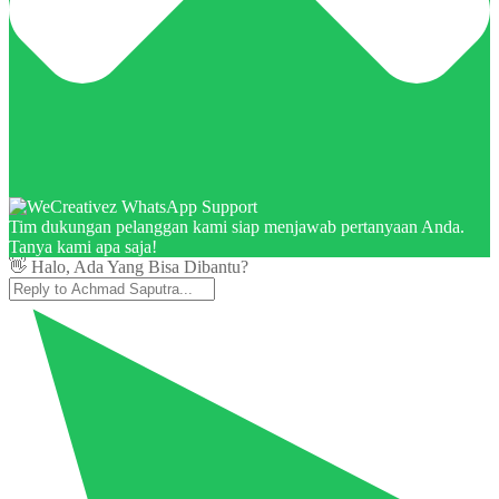
Tim dukungan pelanggan kami siap menjawab pertanyaan Anda.
Tanya kami apa saja!
👋 Halo, Ada Yang Bisa Dibantu?