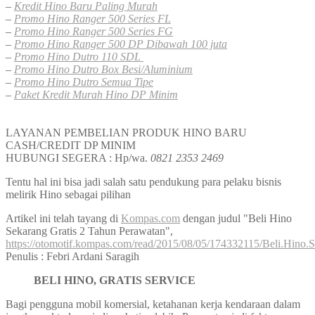
–
Kredit Hino Baru Paling Murah
–
Promo Hino Ranger 500 Series FL
–
Promo Hino Ranger 500 Series FG
–
Promo Hino Ranger 500 DP Dibawah 100 juta
–
Promo Hino Dutro 110 SDL
–
Promo Hino Dutro Box Besi/Aluminium
–
Promo Hino Dutro Semua Tipe
–
Paket Kredit Murah Hino DP Minim
LAYANAN PEMBELIAN PRODUK HINO BARU
CASH/CREDIT DP MINIM
HUBUNGI SEGERA : Hp/wa.
0821 2353 2469
Tentu hal ini bisa jadi salah satu pendukung para pelaku bisnis
melirik Hino sebagai pilihan
Artikel ini telah tayang di
Kompas.com
dengan judul "Beli Hino
Sekarang Gratis 2 Tahun Perawatan",
https://otomotif.kompas.com/read/2015/08/05/174332115/Beli.Hino.
Penulis : Febri Ardani Saragih
BELI HINO, GRATIS SERVICE
Bagi pengguna mobil komersial, ketahanan kerja kendaraan dalam