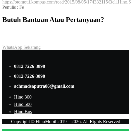
https://otomotif.kompas.com/read/2015/08/05/174332115/Beli.Hino.
Penulis : Fe
Butuh Bantuan Atau Pertanyaan?
Achmad Hino siap membantu Anda dengan memberikan pelayanan
dan penawaran terbaik.
WhatsApp Sekarang
0812-7226-3898
0812-7226-3898
achmadsaputra86@gmail.com
Hino 300
Hino 500
Hino Bus
Copyright © HinoMobil 2019 – 2026. All Rights Reserved