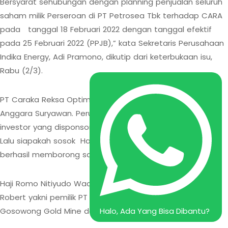
Bersyarat sehubungan dengan planning penjualan seluruh
saham milik Perseroan di PT Petrosea Tbk terhadap CARA
pada tanggal 18 Februari 2022 dengan tanggal efektif
pada 25 Februari 2022 (PPJB),” kata Sekretaris Perusahaan
Indika Energy, Adi Pramono, dikutip dari keterbukaan isu,
Rabu (2/3).
PT Caraka Reksa Optima yakni konsorsium yang dipimpin
Anggara Suryawan. Perusahaan ini berisikan beberapa
investor yang disponsori oleh Haji Romo Nitiyudo Wachjo.
Lalu siapakah sosok Haji Romo Nitiyudo Wachjo yang
berhasil memborong saham Petrosea tersebut?
Haji Romo Nitiyudo Wachjo atau akrab dipanggil Haji
Robert yakni pemilik PT Nusa Halmahera Minerals (PTNHM)
Gosowong Gold Mine dan Indotan Halmahera Bangkit.
Halo, Ada Yang Bisa Dibantu?