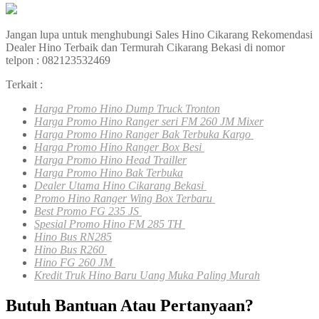
Jangan lupa untuk menghubungi Sales Hino Cikarang Rekomendasi
Dealer Hino Terbaik dan Termurah Cikarang Bekasi di nomor
telpon : 082123532469
Terkait :
Harga Promo Hino Dump Truck Tronton
Harga Promo Hino Ranger seri FM 260 JM Mixer
Harga Promo Hino Ranger Bak Terbuka Kargo
Harga Promo Hino Ranger Box Besi
Harga Promo Hino Head Trailler
Harga Promo Hino Bak Terbuka
Dealer Utama Hino Cikarang Bekasi
Promo Hino Ranger Wing Box Terbaru
Best Promo FG 235 JS
Spesial Promo Hino FM 285 TH
Hino Bus RN285
Hino Bus R260
Hino FG 260 JM
Kredit Truk Hino Baru Uang Muka Paling Murah
Butuh Bantuan Atau Pertanyaan?