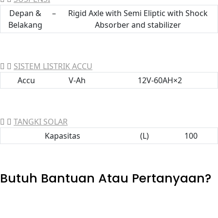
Depan &
–
Rigid Axle with Semi Eliptic with Shock
Belakang
Absorber and stabilizer
SISTEM LISTRIK ACCU
Accu
V-Ah
12V-60AH×2
TANGKI SOLAR
Kapasitas
(L)
100
Butuh Bantuan Atau Pertanyaan?
Achmad Hino siap membantu Anda dengan memberikan
pelayanan dan penawaran terbaik.