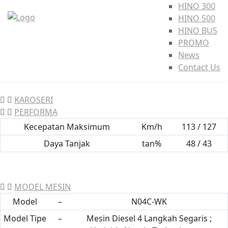
HINO 300
HINO 500
HINO BUS
PROMO
News
Contact Us
KAROSERI
PERFORMA
Kecepatan Maksimum
Km/h
113 / 127
Daya Tanjak
tan%
48 / 43
MODEL MESIN
Model
–
N04C-WK
Model Tipe
–
Mesin Diesel 4 Langkah Segaris ;