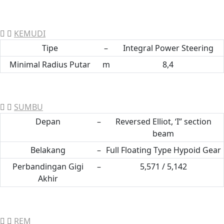
KEMUDI
Tipe
–
Integral Power Steering
Minimal Radius Putar
m
8,4
SUMBU
Depan
–
Reversed Elliot, ‘I” section
beam
Belakang
–
Full Floating Type Hypoid Gear
Perbandingan Gigi
–
5,571 / 5,142
Akhir
REM