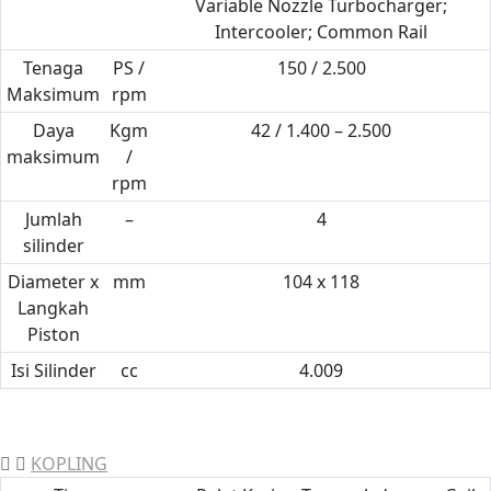
Variable Nozzle Turbocharger;
Intercooler; Common Rail
Tenaga
PS /
150 / 2.500
Maksimum
rpm
Daya
Kgm
42 / 1.400 – 2.500
maksimum
/
rpm
Jumlah
–
4
silinder
Diameter x
mm
104 x 118
Langkah
Piston
Isi Silinder
cc
4.009
KOPLING