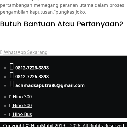
pertambangan memegang peranan utama dalam proses
pengambilan keputusan,”pungkas Joko.
Butuh Bantuan Atau Pertanyaan?
Achmad Hino siap membantu Anda dengan memberikan
pelayanan dan penawaran terbaik.
WhatsApp Sekarang
0812-7226-3898
0812-7226-3898
achmadsaputra86@gmail.com
Hino 300
Hino 500
Hino Bus
Copyright © HinoMobil 2019 – 2026. All Rights Reserved