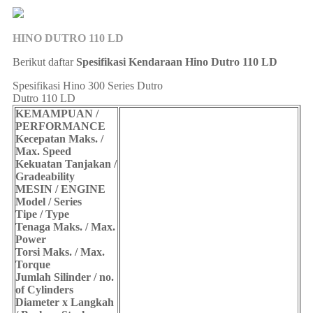
HINO DUTRO 110 LD
Berikut daftar
Spesifikasi Kendaraan Hino Dutro 110 LD
Spesifikasi Hino 300 Series Dutro
Dutro 110 LD
KEMAMPUAN /
PERFORMANCE
Kecepatan Maks. /
Max. Speed
Kekuatan Tanjakan /
Gradeability
MESIN / ENGINE
Model / Series
Tipe / Type
Tenaga Maks. / Max.
Power
Torsi Maks. / Max.
Torque
Jumlah Silinder / no.
of Cylinders
Diameter x Langkah