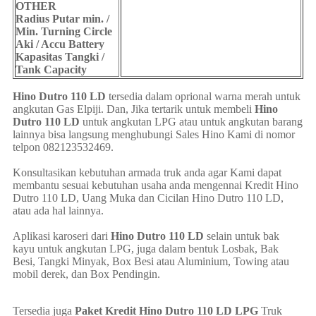
OTHER
Radius Putar min. /
Min. Turning Circle
Aki / Accu Battery
Kapasitas Tangki /
Tank Capacity
Hino Dutro 110 LD
tersedia dalam oprional warna merah untuk
angkutan Gas Elpiji. Dan, Jika tertarik untuk membeli
Hino
Dutro 110 LD
untuk angkutan LPG atau untuk angkutan barang
lainnya bisa langsung menghubungi Sales Hino Kami di nomor
telpon 082123532469.
Konsultasikan kebutuhan armada truk anda agar Kami dapat
membantu sesuai kebutuhan usaha anda mengennai Kredit Hino
Dutro 110 LD, Uang Muka dan Cicilan Hino Dutro 110 LD,
atau ada hal lainnya.
Aplikasi karoseri dari
Hino Dutro 110 LD
selain untuk bak
kayu untuk angkutan LPG, juga dalam bentuk Losbak, Bak
Besi, Tangki Minyak, Box Besi atau Aluminium, Towing atau
mobil derek, dan Box Pendingin.
Tersedia juga
Paket Kredit Hino Dutro 110 LD LPG
Truk