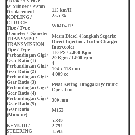
/ Broke x Stroke
Isi Silinder / Piston
113 km/H
Displacement
25.5 %
KOPLING /
CLUTCH
W04D-TP
Tipe / Type
Diameter / Diameter
Mesin Diesel 4 langkah Segaris;
TRANSMISI /
Direct Injection, Turbo Charger
TRANSMISSION
Intercooler
Tipe / Type
110 PS / 2.800 Kgm
Perbandingan Gigi /
29 Kgm / 1.800 rpm
Gear Ratio (1)
4
Perbandingan Gigi /
104 x 118 mm
Gear Ratio (2)
4.009 cc
Perbandingan Gigi /
Gear Ratio (3)
Pelat Kering Tunggal;Hydraulic
Perbandingan Gigi /
Operation
Gear Ratio (4)
Perbandingan Gigi /
300 mm
Gear Ratio (5)
Gear Ratio
M153
(Mundur)
5.339
KEMUDI /
2.792
STEERING
1.593