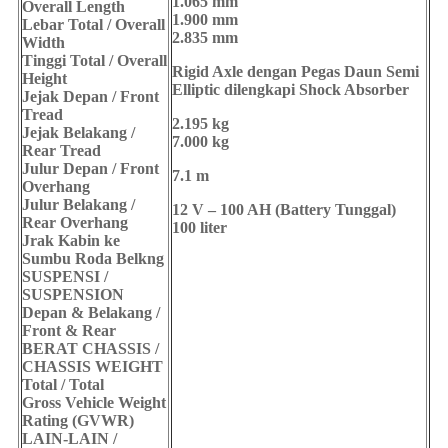
1.065 mm
Overall Length
1.900 mm
Lebar Total / Overall
2.835 mm
Width
Tinggi Total / Overall
Rigid Axle dengan Pegas Daun Semi
Height
Elliptic dilengkapi Shock Absorber
Jejak Depan / Front
Tread
2.195 kg
Jejak Belakang /
7.000 kg
Rear Tread
Julur Depan / Front
7.1 m
Overhang
Julur Belakang /
12 V – 100 AH (Battery Tunggal)
Rear Overhang
100 liter
Jrak Kabin ke
Sumbu Roda Belkng
SUSPENSI /
SUSPENSION
Depan & Belakang /
Front & Rear
BERAT CHASSIS /
CHASSIS WEIGHT
Total / Total
Gross Vehicle Weight
Rating (GVWR)
LAIN-LAIN /