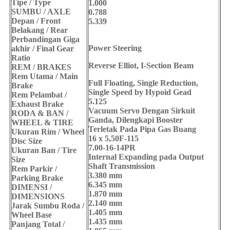
Tipe / Type
1.000
SUMBU / AXLE
0.788
Depan / Front
5.339
Belakang / Rear
Perbandingan Giga
Power Steering
akhir / Final Gear
Ratio
Reverse Elliot, I-Section Beam
REM / BRAKES
Rem Utama / Main
Full Floating, Single Reduction,
Brake
Single Speed by Hypoid Gead
Rem Pelambat /
5.125
Exhaust Brake
Vacuum Servo Dengan Sirkuit
RODA & BAN /
Ganda, Dilengkapi Booster
WHEEL & TIRE
Terletak Pada Pipa Gas Buang
Ukuran Rim / Wheel
16 x 5,50F-115
Disc Size
7.00-16-14PR
Ukuran Ban / Tire
Internal Expanding pada Output
Size
Shaft Transmission
Rem Parkir /
3.380 mm
Parking Brake
6.345 mm
DIMENSI /
1.870 mm
DIMENSIONS
2.140 mm
Jarak Sumbu Roda /
1.405 mm
Wheel Base
1.435 mm
Panjang Total /