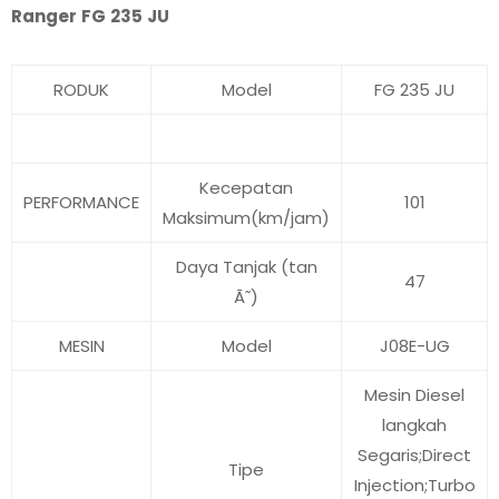
Ranger FG 235 JU
RODUK
Model
FG 235 JU
Kecepatan
PERFORMANCE
101
Maksimum(km/jam)
Daya Tanjak (tan
47
Ã˜)
MESIN
Model
J08E-UG
Mesin Diesel
langkah
Segaris;Direct
Tipe
Injection;Turbo