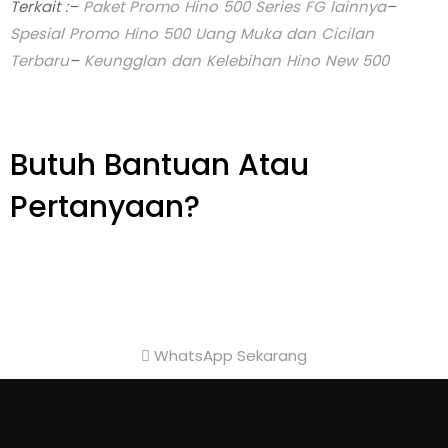
Terkait :
–
Paket Promo Hino 500 Series FG lainnya
–
Spesial Promo Hino 500 Uang Muka dan Cicilan
Terbaru
–
Keungglan dan Kelebihan Hino New 500
Butuh Bantuan Atau
Pertanyaan?
Achmad Hino siap membantu Anda dengan
memberikan pelayanan dan penawaran terbaik.
WhatsApp Sekarang