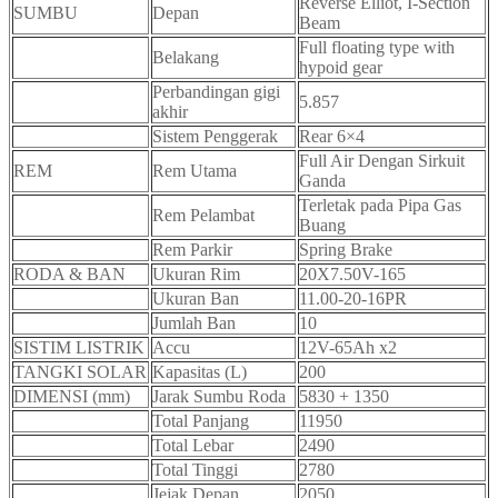
Reverse Elliot, I-Section
SUMBU
Depan
Beam
Full floating type with
Belakang
hypoid gear
Perbandingan gigi
5.857
akhir
Sistem Penggerak
Rear 6×4
Full Air Dengan Sirkuit
REM
Rem Utama
Ganda
Terletak pada Pipa Gas
Rem Pelambat
Buang
Rem Parkir
Spring Brake
RODA & BAN
Ukuran Rim
20X7.50V-165
Ukuran Ban
11.00-20-16PR
Jumlah Ban
10
SISTIM LISTRIK
Accu
12V-65Ah x2
TANGKI SOLAR
Kapasitas (L)
200
DIMENSI (mm)
Jarak Sumbu Roda
5830 + 1350
Total Panjang
11950
Total Lebar
2490
Total Tinggi
2780
Jejak Depan
2050