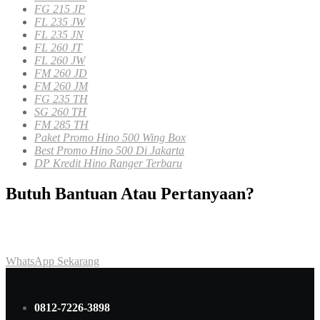
FG 215 JP
FL 235 JW
FL 235 JN
FL 260 JT
FL 260 JW
FM 260 JD
FM 260 JM
FG 235 TH
SG 260 TH
FM 285 TH
Paket Promo Hino 500 Wing Box
Best Promo Hino 500 Di Jakarta
DP Kredit Hino Ranger Terbaru
Butuh Bantuan Atau Pertanyaan?
Achmad Hino siap membantu Anda dengan memberikan pelayanan
dan penawaran terbaik.
WhatsApp Sekarang
0812-7226-3898