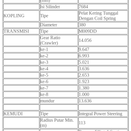
(mm)
Isi Silinder
7684
Pelat Kering Tunggal
KOPLING
Tipe
Dengan Coil Spring
Diameter
380
TRANSMISI
Tipe
M009DD
Gear Ratio
14.056
(Crawler)
ke-1
9.647
ke-2
6.993
ke-3
5.021
ke-4
3.636
ke-5
2.653
ke-6
1.923
ke-7
1.380
ke-8
1.000
mundur
13.636
KEMUDI
Tipe
Integral Power Steering
Radius Putar Min.
113
(m)