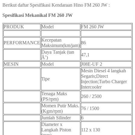
Berikut daftar Spesifikasi Kendaraan Hino FM 260 JW :
Spesifikasi Mekanikal FM 260 JW
PRODUK
Model
FM 260 JW
Kecepatan
PERFORMANCE
86
Maksimum(km/jam)
Daya Tanjak (tan
47,1
Ã˜)
MESIN
Model
J08E-UF 2
Mesin Diesel 4 langkah
Segaris;Direct
Tipe
Injection;Turbo Charger
Intercooler
Tenaga Maks
260 / 2500
(PS/rpm)
Momen Putir Maks.
76 / 1500
(Kgm/rpm)
Jumlah Silinder
6
Diameter x
Langkah Piston
112 x 130