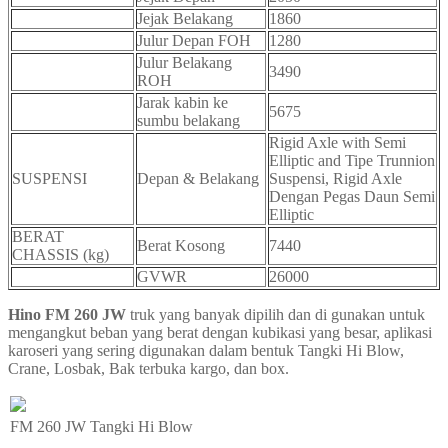
Jejak Belakang
1860
Julur Depan FOH
1280
Julur Belakang
3490
ROH
Jarak kabin ke
5675
sumbu belakang
Rigid Axle with Semi
Elliptic and Tipe Trunnion
SUSPENSI
Depan & Belakang
Suspensi, Rigid Axle
Dengan Pegas Daun Semi
Elliptic
BERAT
Berat Kosong
7440
CHASSIS (kg)
GVWR
26000
Hino FM 260 JW
truk yang banyak dipilih dan di gunakan untuk
mengangkut beban yang berat dengan kubikasi yang besar, aplikasi
karoseri yang sering digunakan dalam bentuk Tangki Hi Blow,
Crane, Losbak, Bak terbuka kargo, dan box.
FM 260 JW Tangki Hi Blow