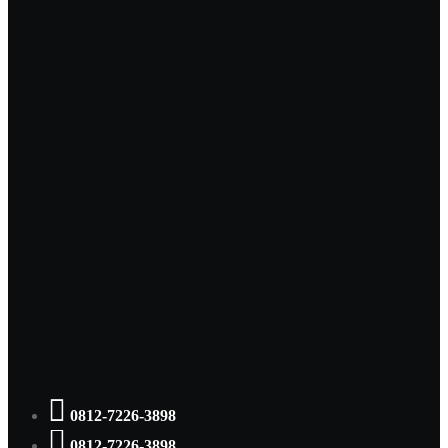
0812-7226-3898
0812-7226-3898