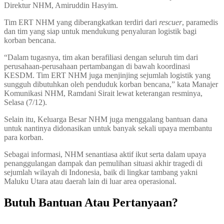
Direktur NHM, Amiruddin Hasyim.
Tim ERT NHM yang diberangkatkan terdiri dari
rescuer
, paramedis
dan tim yang siap untuk mendukung penyaluran logistik bagi
korban bencana.
“Dalam tugasnya, tim akan berafiliasi dengan seluruh tim dari
perusahaan-perusahaan pertambangan di bawah koordinasi
KESDM. Tim ERT NHM juga menjinjing sejumlah logistik yang
sungguh dibutuhkan oleh penduduk korban bencana,” kata Manajer
Komunikasi NHM, Ramdani Sirait lewat keterangan resminya,
Selasa (7/12).
Selain itu, Keluarga Besar NHM juga menggalang bantuan dana
untuk nantinya didonasikan untuk banyak sekali upaya membantu
para korban.
Sebagai informasi, NHM senantiasa aktif ikut serta dalam upaya
penanggulangan dampak dan pemulihan situasi akhir tragedi di
sejumlah wilayah di Indonesia, baik di lingkar tambang yakni
Maluku Utara atau daerah lain di luar area operasional.
Butuh Bantuan Atau Pertanyaan?
Achmad Hino siap membantu Anda dengan memberikan pelayanan