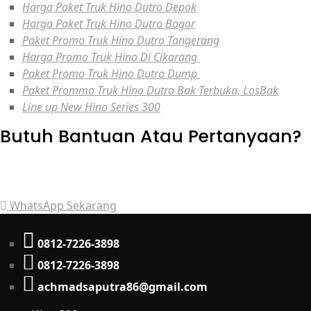
Harga Paket Truk Hino Dutro Depok
Harga Paket Truk Hino Dutro Bogor
Paket Promo Truk Hino Dutro Tangerang
Harga Promo Truk Hino Di Cikarang
Paket Promo Truk Hino Dutro Dump
Paket Prommo Truk Hino Dutro Bak Terbuka, LosBak
Line up New Hino Series 300
Butuh Bantuan Atau Pertanyaan?
Achmad Hino siap membantu Anda dengan memberikan
pelayanan dan penawaran terbaik.
WhatsApp Sekarang
0812-7226-3898
0812-7226-3898
achmadsaputra86@gmail.com