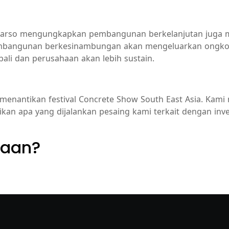
garso mengungkapkan pembangunan berkelanjutan juga men
ngunan berkesinambungan akan mengeluarkan ongkos yan
li dan perusahaan akan lebih sustain.
 menantikan festival Concrete Show South East Asia. Kam
ikan apa yang dijalankan pesaing kami terkait dengan in
yaan?
layanan dan penawaran terbaik.