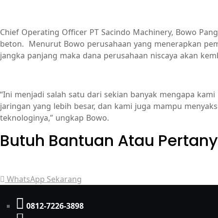
Chief Operating Officer PT Sacindo Machinery, Bowo Pan
beton. Menurut Bowo perusahaan yang menerapkan pemba
jangka panjang maka dana perusahaan niscaya akan kemba
“Ini menjadi salah satu dari sekian banyak mengapa kami
jaringan yang lebih besar, dan kami juga mampu menyaks
teknologinya,” ungkap Bowo.
Butuh Bantuan Atau Pertan
Achmad Hino siap membantu Anda dengan memberikan pe
WhatsApp Sekarang
0812-7226-3898