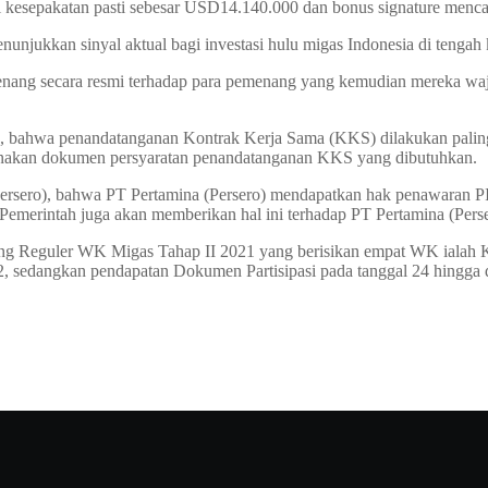
asi kesepakatan pasti sebesar USD14.140.000 dan bonus signature men
njukkan sinyal aktual bagi investasi hulu migas Indonesia di tengah ko
enang secara resmi terhadap para pemenang yang kemudian mereka wa
, bahwa penandatanganan Kontrak Kerja Sama (KKS) dilakukan paling
anakan dokumen persyaratan penandatanganan KKS yang dibutuhkan.
 (Persero), bahwa PT Pertamina (Persero) mendapatkan hak penawaran 
merintah juga akan memberikan hal ini terhadap PT Pertamina (Perse
ng Reguler WK Migas Tahap II 2021 yang berisikan empat WK ialah Ka
, sedangkan pendapatan Dokumen Partisipasi pada tanggal 24 hingga
n penawaran terbaik.