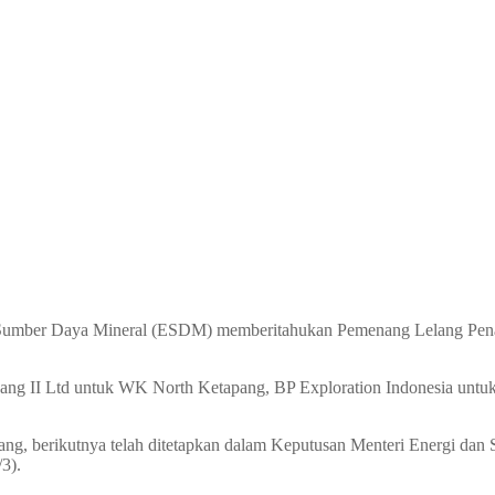
 Sumber Daya Mineral (ESDM) memberitahukan Pemenang Lelang Pe
pang II Ltd untuk WK North Ketapang, BP Exploration Indonesia un
lelang, berikutnya telah ditetapkan dalam Keputusan Menteri Energi da
3).