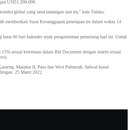
capai USD1.200.000.
ndisi global yang sarat tantangan saat ini,” kata Tutuka.
jib memberikan Surat Kesanggupan penetapan ini dalam waktu 14
 lama 60 hari kalender sejak pengumuman pemenang hari ini. Untuk
PI 15% sesuai ketentuan dalam Bid Document dengan sistem sesuai
ro).
raeng, Maratua II, Paus dan West Palmerah. Jadwal kanal
 dengan 25 Maret 2022.