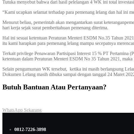
Tutuka menyebut bahwa dari hasil pelelangan 4 WK ini total invest
“Kami ucapkan selamat terhadap para pemenang lelang dan hal ini menu
Menurut beliau, pemerintah akan mengantarkan surat keteranganpem
hari kerja sejak surat pemberitahuan pemenang diterima.
Hal ini sesuai ketentuan Peraturan Menteri ESDM No.35 Tahun 2021
itu kami harapkan para pemenang lelang mampu secepatnya merenc
Terkait privilege Penawaran Partisipasi Interest 15 % PT Pertamina
ketentuan dalam Peraturan Menteri ESDM No 35 Tahun 2021, maka Pe
Selain pengumuman WK tersebut, ketika ini masih berlangsung Lela
Dokumen Lelang masih dibuka sampai dengan tanggal 24 Maret 2022
Butuh Bantuan Atau Pertanyaan?
Achmad Hino siap membantu Anda dengan memberikan pelayanan da
WhatsApp Sekarang
0812-7226-3898