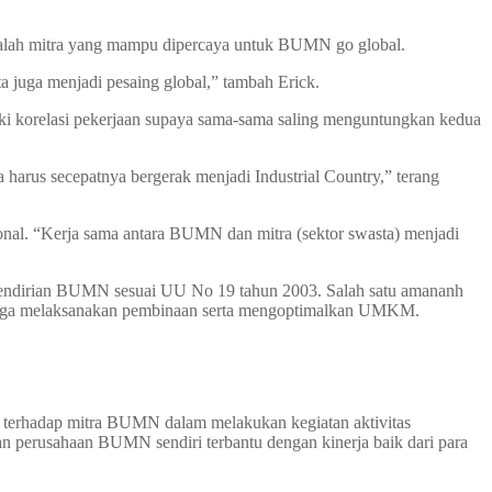
alah mitra yang mampu dipercaya untuk BUMN go global.
ta juga menjadi pesaing global,” tambah Erick.
i korelasi pekerjaan supaya sama-sama saling menguntungkan kedua
us secepatnya bergerak menjadi Industrial Country,” terang
ional. “Kerja sama antara BUMN dan mitra (sektor swasta) menjadi
pendirian BUMN sesuai UU No 19 tahun 2003. Salah satu amananh
 juga melaksanakan pembinaan serta mengoptimalkan UMKM.
terhadap mitra BUMN dalam melakukan kegiatan aktivitas
an perusahaan BUMN sendiri terbantu dengan kinerja baik dari para