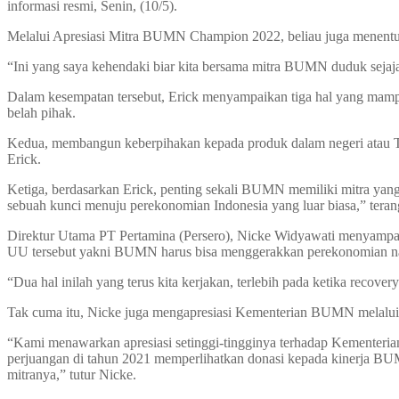
informasi resmi, Senin, (10/5).
Melalui Apresiasi Mitra BUMN Champion 2022, beliau juga menent
“Ini yang saya kehendaki biar kita bersama mitra BUMN duduk sejajar 
Dalam kesempatan tersebut, Erick menyampaikan tiga hal yang mam
belah pihak.
Kedua, membangun keberpihakan kepada produk dalam negeri atau T
Erick.
Ketiga, berdasarkan Erick, penting sekali BUMN memiliki mitra yang 
sebuah kunci menuju perekonomian Indonesia yang luar biasa,” teran
Direktur Utama PT Pertamina (Persero), Nicke Widyawati menyampa
UU tersebut yakni BUMN harus bisa menggerakkan perekonomian nas
“Dua hal inilah yang terus kita kerjakan, terlebih pada ketika recovery
Tak cuma itu, Nicke juga mengapresiasi Kementerian BUMN melalu
“Kami menawarkan apresiasi setinggi-tingginya terhadap Kementer
perjuangan di tahun 2021 memperlihatkan donasi kepada kinerja BUMN
mitranya,” tutur Nicke.