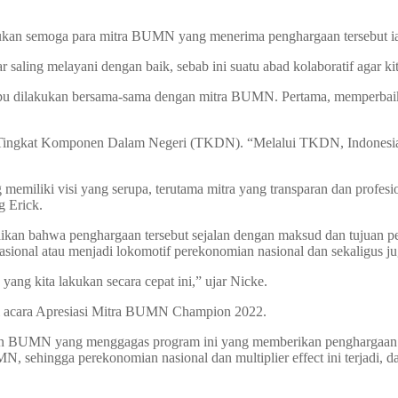
ukan semoga para mitra BUMN yang menerima penghargaan tersebut i
saling melayani dengan baik, sebab ini suatu abad kolaboratif agar ki
pu dilakukan bersama-sama dengan mitra BUMN. Pertama, memperbaik
ingkat Komponen Dalam Negeri (TKDN). “Melalui TKDN, Indonesia har
memiliki visi yang serupa, terutama mitra yang transparan dan profes
g Erick.
ikan bahwa penghargaan tersebut sejalan dengan maksud dan tujuan 
ional atau menjadi lokomotif perekonomian nasional dan sekaligus
 yang kita lakukan secara cepat ini,” ujar Nicke.
i acara Apresiasi Mitra BUMN Champion 2022.
ian BUMN yang menggagas program ini yang memberikan penghargaan 
, sehingga perekonomian nasional dan multiplier effect ini terjadi, d