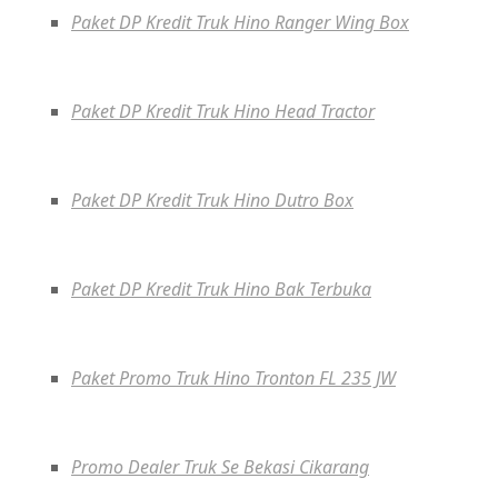
Paket DP Kredit Truk Hino Ranger Wing Box
Paket DP Kredit Truk Hino Head Tractor
Paket DP Kredit Truk Hino Dutro Box
Paket DP Kredit Truk Hino Bak Terbuka
Paket Promo Truk Hino Tronton FL 235 JW
Promo Dealer Truk Se Bekasi Cikarang