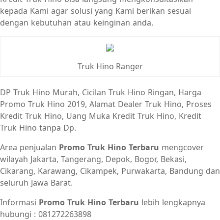
kepada Kami agar solusi yang Kami berikan sesuai
dengan kebutuhan atau keinginan anda.
Truk Hino Ranger
DP Truk Hino Murah, Cicilan Truk Hino Ringan, Harga
Promo Truk Hino 2019, Alamat Dealer Truk Hino, Proses
Kredit Truk Hino, Uang Muka Kredit Truk Hino, Kredit
Truk Hino tanpa Dp.
Area penjualan
Promo Truk Hino Terbaru
mengcover
wilayah Jakarta, Tangerang, Depok, Bogor, Bekasi,
Cikarang, Karawang, Cikampek, Purwakarta, Bandung dan
seluruh Jawa Barat.
Informasi
Promo Truk Hino Terbaru
lebih lengkapnya
hubungi : 081272263898