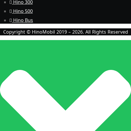
Hino 300
Hino 500
Hino Bus
Copyright © HinoMobil 2019 – 2026. All Rights Reserved