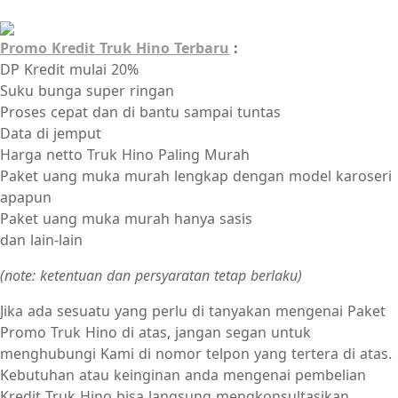
Promo Kredit Truk Hino Terbaru
:
DP Kredit mulai 20%
Suku bunga super ringan
Proses cepat dan di bantu sampai tuntas
Data di jemput
Harga netto Truk Hino Paling Murah
Paket uang muka murah lengkap dengan model karoseri
apapun
Paket uang muka murah hanya sasis
dan lain-lain
(note: ketentuan dan persyaratan tetap berlaku)
Jika ada sesuatu yang perlu di tanyakan mengenai Paket
Promo Truk Hino di atas, jangan segan untuk
menghubungi Kami di nomor telpon yang tertera di atas.
Kebutuhan atau keinginan anda mengenai pembelian
Kredit Truk Hino bisa langsung mengkonsultasikan