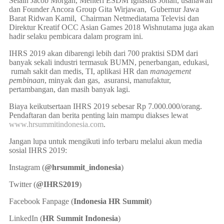
Selain Jacob Morgan, Menteri ESDM Ignasius Jonan, usahawan
dan Founder Ancora Group Gita Wirjawan, Gubernur Jawa
Barat Ridwan Kamil, Chairman Netmediatama Televisi dan
Direktur Kreatif OCC Asian Games 2018 Wishnutama juga akan
hadir selaku pembicara dalam program ini.
IHRS 2019 akan dibarengi lebih dari 700 praktisi SDM dari
banyak sekali industri termasuk BUMN, penerbangan, edukasi,
rumah sakit dan medis, TI, aplikasi HR dan
management
pembinaan
, minyak dan gas, asuransi, manufaktur,
pertambangan, dan masih banyak lagi.
Biaya keikutsertaan IHRS 2019 sebesar Rp 7.000.000/orang.
Pendaftaran dan berita penting lain mampu diakses lewat
www.hrsummitindonesia.com
.
Jangan lupa untuk mengikuti info terbaru melalui akun media
sosial IHRS 2019:
Instagram (
@hrsummit_indonesia
)
Twitter (
@IHRS2019
)
Facebook Fanpage (
Indonesia HR Summit
)
LinkedIn (
HR Summit Indonesia
)