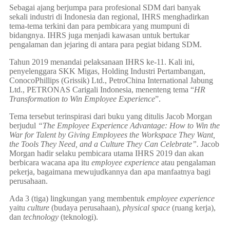
Sebagai ajang berjumpa para profesional SDM dari banyak
sekali industri di Indonesia dan regional, IHRS menghadirkan
tema-tema terkini dan para pembicara yang mumpuni di
bidangnya. IHRS juga menjadi kawasan untuk bertukar
pengalaman dan jejaring di antara para pegiat bidang SDM.
Tahun 2019 menandai pelaksanaan IHRS ke-11. Kali ini,
penyelenggara SKK Migas, Holding Industri Pertambangan,
ConocoPhillips (Grissik) Ltd., PetroChina International Jabung
Ltd., PETRONAS Carigali Indonesia, menenteng tema “
HR
Transformation to Win Employee Experience
”.
Tema tersebut terinspirasi dari buku yang ditulis Jacob Morgan
berjudul
“The Employee Experience Advantage: How to Win the
War for Talent by Giving Employees the Workspace They Want,
the Tools They Need, and a Culture They Can Celebrate”.
Jacob
Morgan hadir selaku pembicara utama IHRS 2019 dan akan
berbicara wacana apa itu
employee experience
atau pengalaman
pekerja, bagaimana mewujudkannya dan apa manfaatnya bagi
perusahaan.
Ada 3 (tiga) lingkungan yang membentuk
employee experience
yaitu
culture
(budaya perusahaan),
physical space
(ruang kerja),
dan
technology
(teknologi).