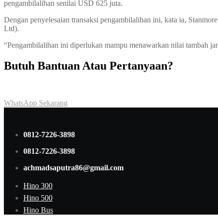
pengambilalihan senilai USD 625 juta.
Dengan penyelesaian transaksi pengambilalihan ini, kata ia, Stanm
Ltd).
“Pengambilalihan ini diperlukan mampu menawarkan nilai tambah ja
Butuh Bantuan Atau Pertanyaan?
Achmad Hino siap membantu Anda dengan memberikan pelayanan da
WhatsApp Sekarang
0812-7226-3898
0812-7226-3898
achmadsaputra86@gmail.com
Hino 300
Hino 500
Hino Bus