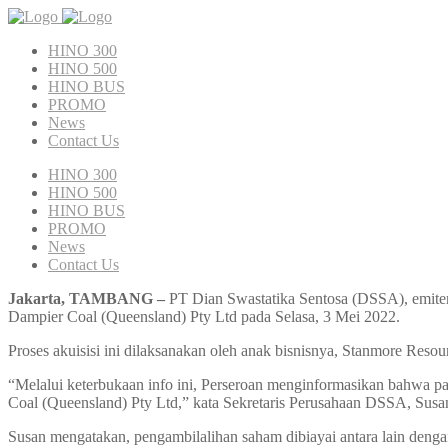
HINO 300
HINO 500
HINO BUS
PROMO
News
Contact Us
HINO 300
HINO 500
HINO BUS
PROMO
News
Contact Us
Jakarta, TAMBANG –
PT Dian Swastatika Sentosa (DSSA), emiten
Dampier Coal (Queensland) Pty Ltd pada Selasa, 3 Mei 2022.
Proses akuisisi ini dilaksanakan oleh anak bisnisnya, Stanmore Re
“Melalui keterbukaan info ini, Perseroan menginformasikan bahwa p
Coal (Queensland) Pty Ltd,” kata Sekretaris Perusahaan DSSA, Susan
Susan mengatakan, pengambilalihan saham dibiayai antara lain denga