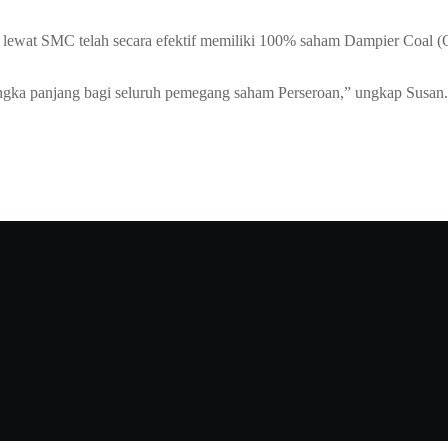
ore lewat SMC telah secara efektif memiliki 100% saham Dampier Coal 
ngka panjang bagi seluruh pemegang saham Perseroan,” ungkap Susan
n penawaran terbaik.