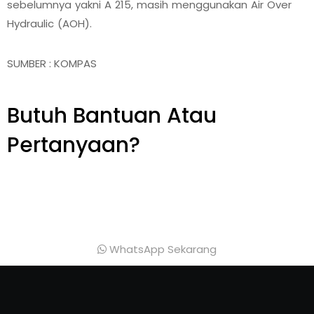
sebelumnya yakni A 215, masih menggunakan Air Over
Hydraulic (AOH).
SUMBER : KOMPAS
Butuh Bantuan Atau
Pertanyaan?
Achmad Hino siap membantu Anda dengan
memberikan pelayanan dan penawaran terbaik.
WhatsApp Sekarang