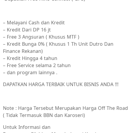
– Melayani Cash dan Kredit
– Kredit Dari DP 16 jt
– Free 3 Angsuran ( Khusus MTF )
– Kredit Bunga 0% ( Khusus 1 Th Unit Dutro Dan
Finance Rekanan)
– Kredit Hingga 4 tahun
– Free Service selama 2 tahun
– dan program lainnya .
DAPATKAN HARGA TERBAIK UNTUK BISNIS ANDA !!!
Note : Harga Tersebut Merupakan Harga Off The Road
( Tidak Termasuk BBN dan Karoseri)
Untuk Informasi dan