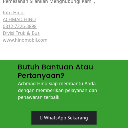
Pemesanan Silahkan Menghubungi Kami ,
Info Hino:
ACHMAD HINO
0812-7226-3898
Divisi Truk & Bus
www.hinomobil.com
Butuh Bantuan Atau
Pertanyaan?
Achmad Hino siap membantu Anda
dengan memberikan pelayanan dan
penawaran terbaik.
WhatsApp Sekarang