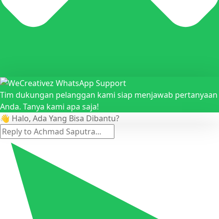
Tim dukungan pelanggan kami siap menjawab pertanyaan
Anda. Tanya kami apa saja!
👋 Halo, Ada Yang Bisa Dibantu?