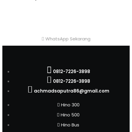
Achmad Hino siap membantu Anda dengan
memberikan pelayanan dan penawaran terbaik.
WhatsApp Sekarang
0812-7226-3898
0812-7226-3898
achmadsaputra86@gmail.com
Hino 300
Hino 500
Hino Bus