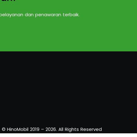
elayanan dan penawaran terbaik.
 © HinoMobil 2019 – 2026. All Rights Reserved