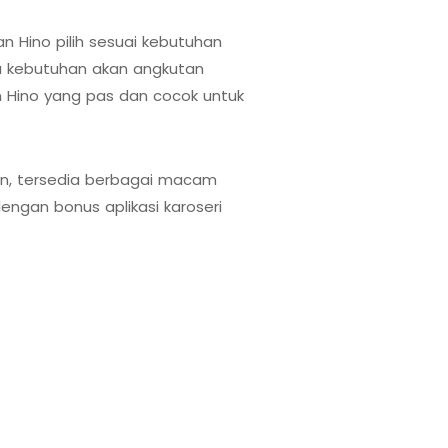
n Hino pilih sesuai kebutuhan
ua kebutuhan akan angkutan
an Hino yang pas dan cocok untuk
an, tersedia berbagai macam
ngan bonus aplikasi karoseri