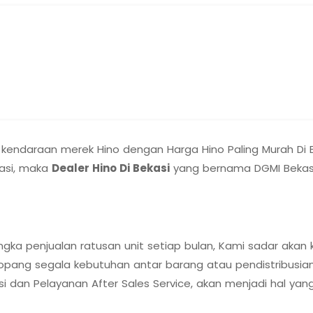
 kendaraan merek Hino dengan Harga Hino Paling Murah Di B
kasi, maka
Dealer Hino Di Bekasi
yang bernama DGMI Bekasi p
ka penjualan ratusan unit setiap bulan, Kami sadar akan k
ang segala kebutuhan antar barang atau pendistribusia
si dan Pelayanan After Sales Service, akan menjadi hal y