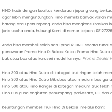
HINO hadir dengan kualitas kendaraan jepang yang berkua
agar lebih menguntungkan, Hino memiliki banyak varian 
barang atau penumpang. anda bisa mengkonsultasikan 
jenis usaha anda, hubungi Kami di nomor telpon ; 0812722
Anda bisa membeli salah satu produk HINO secara tunai 
penawaran Promo Hino Di Bekasi Kota ; Promo Hino Dutro
bak atau box atau karoseri model lainnya.
Promo Dealer H
Hino 300 atau Hino Dutro di kategori truk ringan telah memil
Hino 300 atau Hino Dutro Mikrobus atau medium bus gu
Hino 500 atau Hino Ranger di kategori medium truk telah me
Hino Bus guna angkutan penumpang, pariwisata, PO dan a
Keuntungan membeli Truk Hino Di Bekasi melalui Kami: