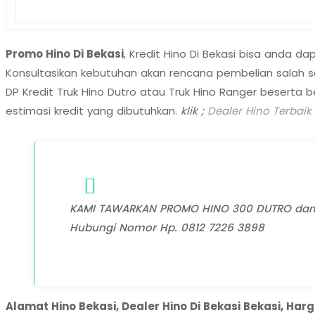
Promo Hino Di Bekasi
, Kredit Hino Di Bekasi bisa anda dap
Konsultasikan kebutuhan akan rencana pembelian salah 
DP Kredit Truk Hino Dutro atau Truk Hino Ranger beserta 
estimasi kredit yang dibutuhkan.
klik ;
Dealer Hino Terbai
KAMI TAWARKAN PROMO HINO 300 DUTRO dan 
Hubungi Nomor Hp. 0812 7226 3898
Alamat Hino Bekasi, Dealer Hino Di Bekasi Bekasi, Harga