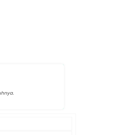
uhnya.