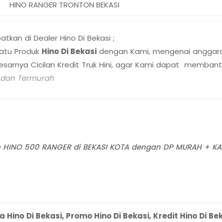
HINO RANGER TRONTON BEKASI
atkan di Dealer Hino Di Bekasi ;
satu Produk
Hino Di Bekasi
dengan Kami, mengenai anggaran
besarnya Cicilan Kredit Truk Hini, agar Kami dapat memban
k dan Termurah
HINO 500 RANGER di BEKASI KOTA dengan DP MURAH + KAR
 Hino Di Bekasi, Promo Hino Di Bekasi, Kredit Hino Di Bek