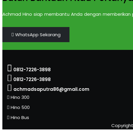
Achmad Hino siap membantu Anda dengan memberikan p
WhatsApp Sekarang
0812-7226-3898
0812-7226-3898
achmadsaputra86@gmail.com
Hino 300
Hino 500
Hino Bus
Copyright