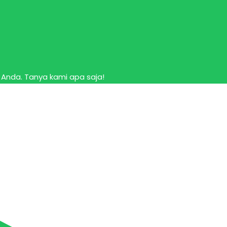
Anda. Tanya kami apa saja!