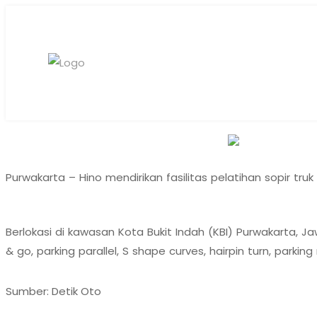
Purwakarta – Hino mendirikan fasilitas pelatihan sopir truk
Berlokasi di kawasan Kota Bukit Indah (KBI) Purwakarta, Ja
& go, parking parallel, S shape curves, hairpin turn, parking
Sumber: Detik Oto