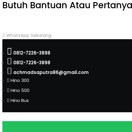
Butuh Bantuan Atau Pertany
Achmad Hino siap membantu Anda dengan memberikan p
WhatsApp Sekarang
0812-7226-3898
0812-7226-3898
achmadsaputra86@gmail.com
Hino 300
Hino 500
Hino Bus