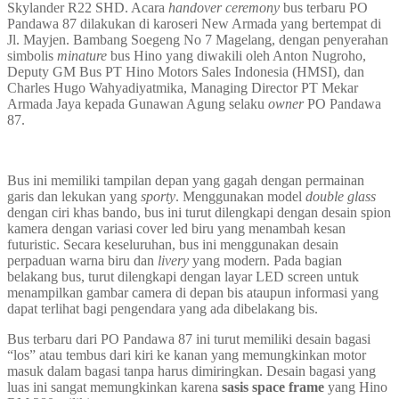
Skylander R22 SHD. Acara
handover ceremony
bus terbaru PO
Pandawa 87 dilakukan di karoseri New Armada yang bertempat di
Jl. Mayjen. Bambang Soegeng No 7 Magelang, dengan penyerahan
simbolis
minature
bus Hino yang diwakili oleh Anton Nugroho,
Deputy GM Bus PT Hino Motors Sales Indonesia (HMSI), dan
Charles Hugo Wahyadiyatmika, Managing Director PT Mekar
Armada Jaya kepada Gunawan Agung selaku
owner
PO Pandawa
87.
Bus ini memiliki tampilan depan yang gagah dengan permainan
garis dan lekukan yang
sporty
. Menggunakan model
double glass
dengan ciri khas bando, bus ini turut dilengkapi dengan desain spion
kamera dengan variasi cover led biru yang menambah kesan
futuristic. Secara keseluruhan, bus ini menggunakan desain
perpaduan warna biru dan
livery
yang modern. Pada bagian
belakang bus, turut dilengkapi dengan layar LED screen untuk
menampilkan gambar camera di depan bis ataupun informasi yang
dapat terlihat bagi pengendara yang ada dibelakang bis.
Bus terbaru dari PO Pandawa 87 ini turut memiliki desain bagasi
“los” atau tembus dari kiri ke kanan yang memungkinkan motor
masuk dalam bagasi tanpa harus dimiringkan. Desain bagasi yang
luas ini sangat memungkinkan karena
sasis space frame
yang Hino