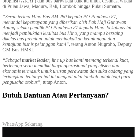
propinsi (AKAP) dan bus pariwisata baik itu untuk destinasi wisata
di Pulau Jawa, Madura, Bali, Lombok hingga Pulau Sumatra.
“Serah terima Hino Bus RM 280 kepada PO Pandawa 87,
menandai kepercayaan yang diberikan oleh Pak Haji Gunawan
Agung selaku pemilik PO Pandawa 87 kepada Hino. Sekaligus ini
menjadi pembuktian kualitas bus Hino, yang mampu bersaing
dikelas bus premium untuk meningkatkan keuntungan dan
kemajuan bisnis pelanggan kami”
, terang Anton Nugroho, Deputy
GM Bus HMSI.
“Sebagai
market leader
, line up bus kami memang terkenal kuat,
bertenaga serta memiliki biaya operasional yang efisien dan
ekonomis termasuk untuk urusan perawatan dan suku cadang yang
terjangkau. tentunya hal ini menjadi nilai tambah untuk bagi para
pengusaha otobus”,
tutup Anton.
Butuh Bantuan Atau Pertanyaan?
Achmad Hino siap membantu Anda dengan memberikan pelayanan
dan penawaran terbaik.
WhatsApp Sekarang