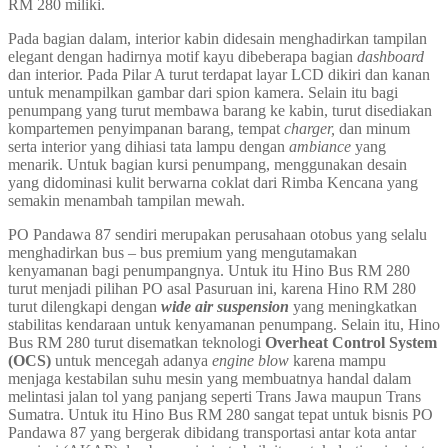
RM 280 miliki.
Pada bagian dalam, interior kabin didesain menghadirkan tampilan
elegant dengan hadirnya motif kayu dibeberapa bagian
dashboard
dan interior. Pada Pilar A turut terdapat layar LCD dikiri dan kanan
untuk menampilkan gambar dari spion kamera. Selain itu bagi
penumpang yang turut membawa barang ke kabin, turut disediakan
kompartemen penyimpanan barang, tempat
charger,
dan minum
serta interior yang dihiasi tata lampu dengan
ambiance
yang
menarik. Untuk bagian kursi penumpang, menggunakan desain
yang didominasi kulit berwarna coklat dari Rimba Kencana yang
semakin menambah tampilan mewah.
PO Pandawa 87 sendiri merupakan perusahaan otobus yang selalu
menghadirkan bus – bus premium yang mengutamakan
kenyamanan bagi penumpangnya. Untuk itu Hino Bus RM 280
turut menjadi pilihan PO asal Pasuruan ini, karena Hino RM 280
turut dilengkapi dengan
wide air suspension
yang meningkatkan
stabilitas kendaraan untuk kenyamanan penumpang. Selain itu, Hino
Bus RM 280 turut disematkan teknologi
Overheat Control System
(OCS)
untuk mencegah adanya
engine blow
karena mampu
menjaga kestabilan suhu mesin yang membuatnya handal dalam
melintasi jalan tol yang panjang seperti Trans Jawa maupun Trans
Sumatra. Untuk itu Hino Bus RM 280 sangat tepat untuk bisnis PO
Pandawa 87 yang bergerak dibidang transportasi antar kota antar