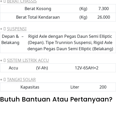
BERAT CHASSIS
Berat Kosong
(Kg)
7.300
Berat Total Kendaraan
(Kg)
26.000
SUSPENSI
Depan &
–
Rigid Axle dengan Pegas Daun Semi Elliptic
Belakang
(Depan). Tipe Trunnion Suspensi, Rigid Axle
dengan Pegas Daun Semi Elliptic (Belakang)
SISTEM LISTRIK ACCU
Accu
(V-Ah)
12V-65AH×2
TANGKI SOLAR
Kapasitas
Liter
200
Butuh Bantuan Atau Pertanyaan?
Achmad Hino siap membantu Anda dengan memberikan
pelayanan dan penawaran terbaik.