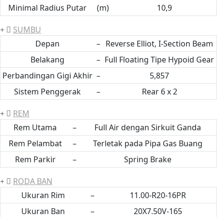
Minimal Radius Putar
(m)
10,9
SUMBU
Depan
–
Reverse Elliot, I-Section Beam
Belakang
–
Full Floating Tipe Hypoid Gear
Perbandingan Gigi Akhir
–
5,857
Sistem Penggerak
–
Rear 6 x 2
REM
Rem Utama
–
Full Air dengan Sirkuit Ganda
Rem Pelambat
–
Terletak pada Pipa Gas Buang
Rem Parkir
–
Spring Brake
RODA BAN
Ukuran Rim
–
11.00-R20-16PR
Ukuran Ban
–
20X7.50V-165