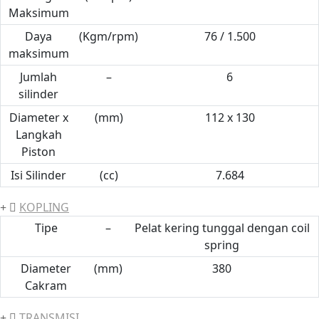
Maksimum
Daya
(Kgm/rpm)
76 / 1.500
maksimum
Jumlah
–
6
silinder
Diameter x
(mm)
112 x 130
Langkah
Piston
Isi Silinder
(cc)
7.684
KOPLING
Tipe
–
Pelat kering tunggal dengan coil
spring
Diameter
(mm)
380
Cakram
TRANSMISI